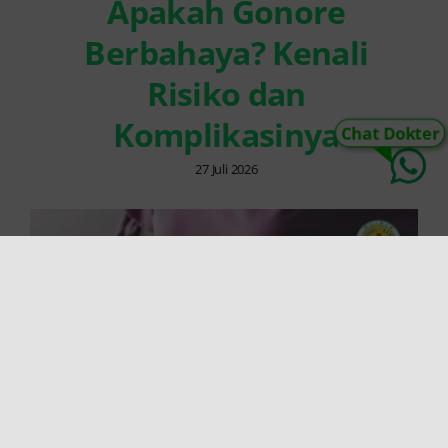
Apakah Gonore
Berbahaya? Kenali
Risiko dan
Komplikasinya
Chat Dokter
27 Juli 2026