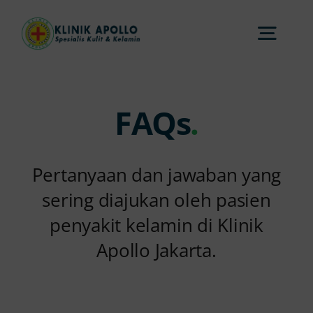
Skip
to
Togg
content
Navi
Home
FAQs
.
Tentang Kami
Pertanyaan dan jawaban yang
Layanan
sering diajukan oleh pasien
penyakit kelamin di Klinik
Apollo Jakarta.
FAQs
Artikel