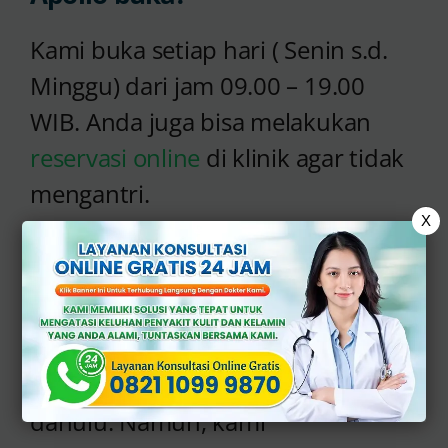
Kami buka setiap hari ( Senin s.d.
Minggu) dari jam 09.00 – 19.00
WIB. Anda juga bisa melakukan
reservasi online
di klinik agar tidak
mengantri.
X
Apakah bisa langsung datang
tanpa reservasi online?
Ya, Anda bisa langsung datang
tanpa reservasi online terlebih
dahulu. Namun, kami