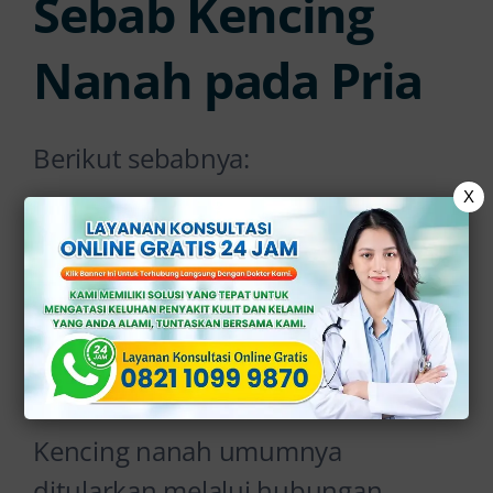
Sebab Kencing
Nanah pada Pria
Berikut sebabnya:
X
1. Hubungan Seksual
Tanpa Pengaman
(Kondom atau
Pelindung)
Kencing nanah umumnya
ditularkan melalui hubungan