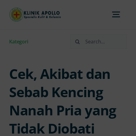
Skip
to
Togg
content
Navi
Search
Home
Kategori
for:
Tentang Kami
Cek, Akibat dan
Layanan
Sebab Kencing
Nanah Pria yang
FAQs
Tidak Diobati
Artikel