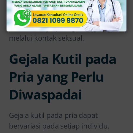
kol.
Penularannya paling sering terjadi
melalui kontak seksual.
Gejala Kutil pada
Pria yang Perlu
Diwaspadai
Gejala kutil pada pria dapat
bervariasi pada setiap individu.