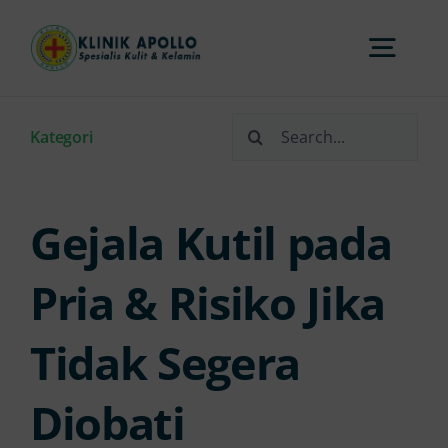
Skip
to
Togg
content
Navi
Search
Home
Kategori
for:
Tentang Kami
Gejala Kutil pada
Layanan
Pria & Risiko Jika
Tidak Segera
FAQs
Diobati
Artikel