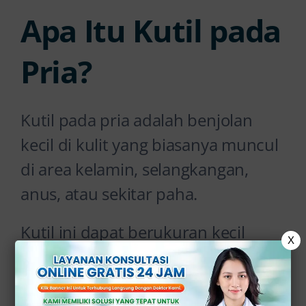
Apa Itu Kutil pada
Pria?
Kutil pada pria adalah benjolan
kecil di kulit yang biasanya muncul
di area kelamin, selangkangan,
anus, atau sekitar paha.
Kutil ini dapat berukuran kecil
X
hingga besar, berjumlah 1 atau
banyak, serta memiliki permukaan
kasar atau menyerupai kembang