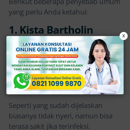
Berikut beberapa penyebab umum
yang perlu Anda ketahui:
1. Kista Bartholin
X
Kista ini terjadi ketika kelenjar
Bartholin tersumbat, sehingga
cairan menumpuk dan
membentuk benjolan di sekitar
lubang vagina.
Seperti yang sudah dijelaskan
biasanya tidak nyeri, namun bisa
terasa sakit jika terinfeksi.