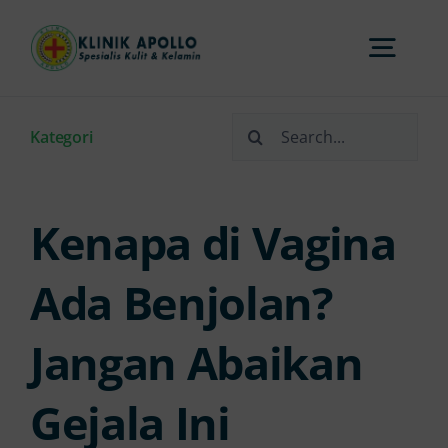
Skip
to
Togg
content
Navi
Search
Home
Kategori
for:
Tentang Kami
Kenapa di Vagina
Layanan
Ada Benjolan?
Jangan Abaikan
FAQs
Gejala Ini
Artikel