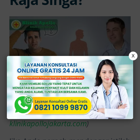
X
Informasi Terkait Apa Itu Penyakit
yang Bernama Raja Singa? (Sumber:
klinikapollojakarta.com
)