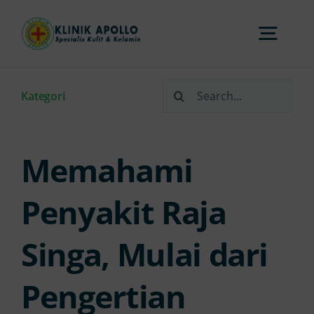
Skip
to
Togg
content
Navi
Search
Home
Kategori
for:
Tentang Kami
Memahami
Layanan
Penyakit Raja
Singa, Mulai dari
FAQs
Pengertian
Artikel