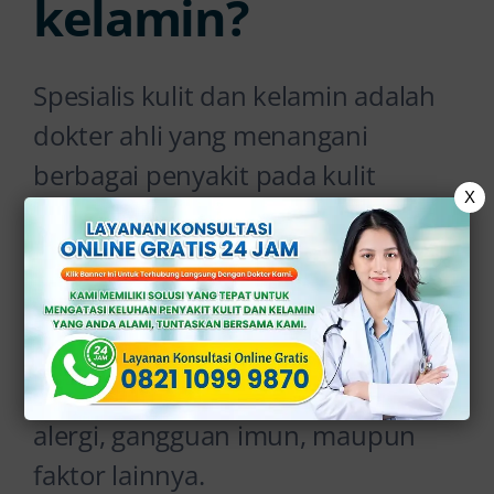
kelamin?
Spesialis kulit dan kelamin adalah
dokter ahli yang menangani
berbagai penyakit pada kulit
X
kelamin serta organ kelamin.
Mereka memiliki keahlian khusus
dalam mendiagnosis dan
mengobati berbagai kondisi, baik
yang di sebabkan oleh infeksi,
alergi, gangguan imun, maupun
faktor lainnya.