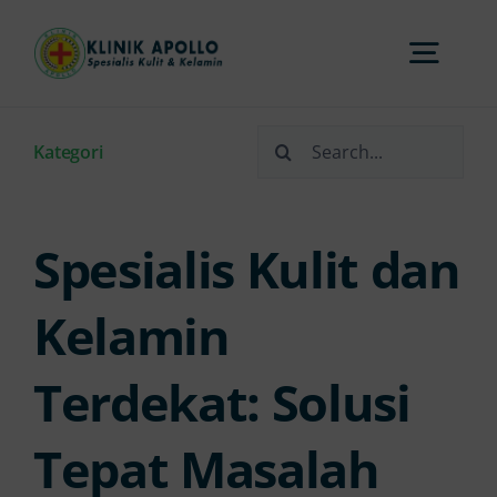
Skip
to
Togg
content
Navi
Search
Home
Kategori
for:
Tentang Kami
Spesialis Kulit dan
Layanan
Kelamin
Terdekat: Solusi
FAQs
Tepat Masalah
Artikel