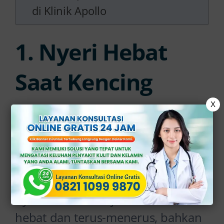
di Klinik Apollo
1. Nyeri Hebat
Saat Kencing
X
Salah satu gejala utama gonore
adalah rasa nyeri atau sensasi
terbakar saat kencing.
Pada tahap yang lebih parah, rasa
nyeri ini bisa menjadi semakin
hebat dan terus-menerus, bahkan