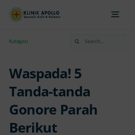
Skip
to
Togg
content
Navi
Search
Home
Kategori
for:
Tentang Kami
Waspada! 5
Layanan
Tanda-tanda
Gonore Parah
FAQs
Berikut
Artikel