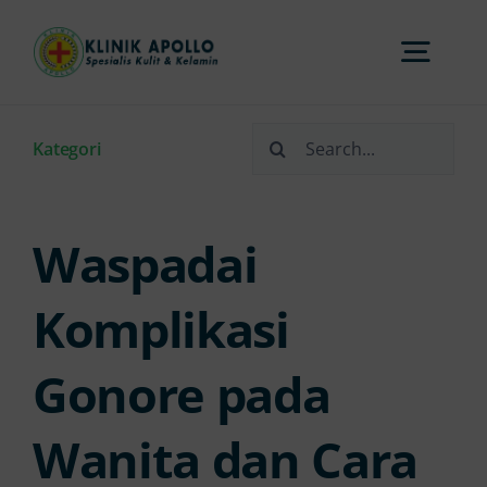
Skip
to
Togg
content
Navi
Search
Home
Kategori
for:
Tentang Kami
Waspadai
Layanan
Komplikasi
Gonore pada
FAQs
Wanita dan Cara
Artikel