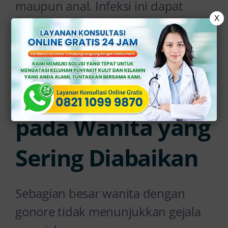
maupun anal. Infeksi ini dapat
X
menyerang leher rahim (serviks),
saluran kencing, rektum, hingga
tenggorokan.
Gejala Gonore
pada Wanita yang
Sering Diabaikan
Sebagian besar wanita dengan
gonore tidak menunjukkan gejala