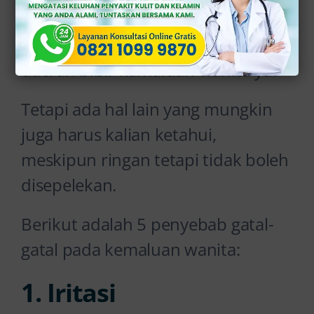
Mungkin vaginitis adalah faktor
utama yang menyebabkan gatal di
daerah bibir kamaluan wanita ya?
Tetapi ada hal lain yang mungkin
juga harus kalian ketahui,
meskipun ringan tetapi tidak boleh
disepelekan.
Berikut adalah 5 penyebab gatal-
gatal pada kemaluan wanita:
1. Iritasi