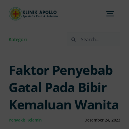
Skip
to
Togg
content
Navi
Search
Home
Kategori
for:
Tentang Kami
Faktor Penyebab
Layanan
Gatal Pada Bibir
Kemaluan Wanita
FAQs
Penyakit Kelamin
Desember 24, 2023
Artikel