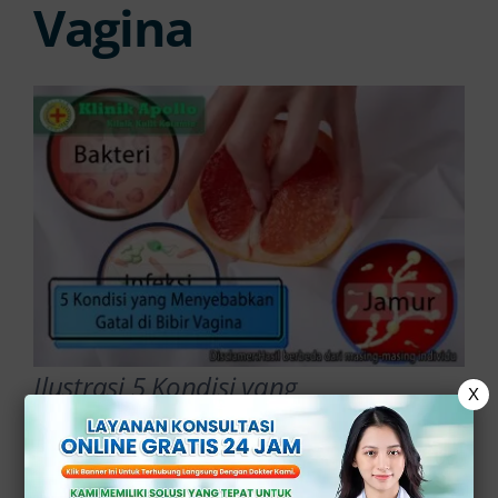
Vagina
Ilustrasi 5 Kondisi yang
X
Menyebabkan Gatal di Bibir Vagina
(Sumber:
klinikapollojakarta.com
)