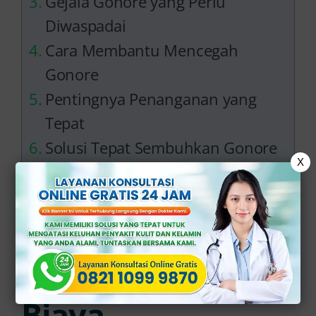
Gejala Gonore yang Perlu
Diwaspadai
Cara Membantu Mencegah
Gonore
Pentingnya Penanganan yang
Tepat
Solusi Tepat Sembuhkan Gonore
X
di Klinik Apollo
Apa yang
Memengaruhi
Biaya