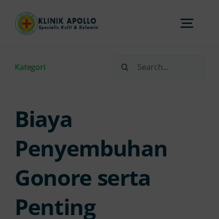
Skip
to
Togg
content
Navi
Search
Home
Kategori
for:
Tentang Kami
Biaya
Layanan
Penyembuhan
Gonore serta
FAQs
Penting
Artikel