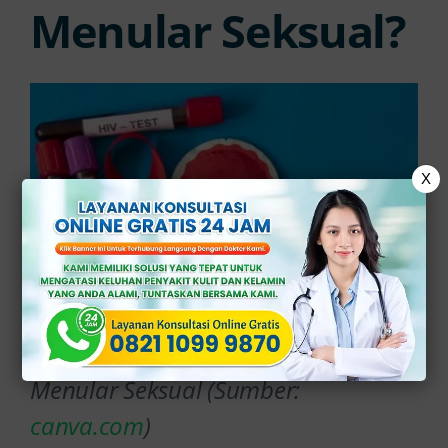
Menular Seksual?
X
Ilustrasi Pengertian Penyakit
Menular Seksual (Sumber:
canva.com
)