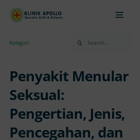
Skip
to
Togg
content
Navi
Search
Home
Kategori
for:
Tentang Kami
Penyakit Menular
Layanan
Seksual:
Pengertian, Jenis,
FAQs
Pencegahan, dan
Artikel