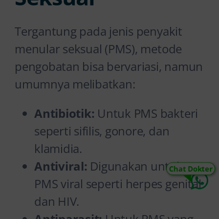
Tergantung pada jenis penyakit
menular seksual (PMS), metode
pengobatan bisa bervariasi, namun
umumnya melibatkan:
Antibiotik:
Untuk PMS bakteri
seperti sifilis, gonore, dan
klamidia.
Antiviral:
Digunakan untuk
Chat Dokter
PMS viral seperti herpes genital
dan HIV.
Antiparasit:
Untuk PMS yang