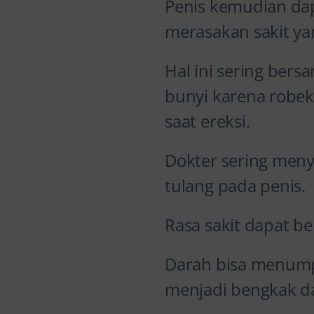
Penis kemudian da
merasakan sakit ya
Hal ini sering bers
bunyi karena robe
saat ereksi.
Dokter sering menye
tulang pada penis.
Rasa sakit dapat b
Darah bisa menump
menjadi bengkak d