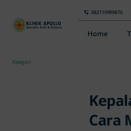
Skip
082110999870
to
content
Home
Kategori
Kepala
Cara 