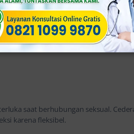
terluka daripada bagian tubuh lainnya, itu
daraan.
n atau alat berat.
 terluka saat berhubungan seksual. Ceder
eksi karena fleksibel.