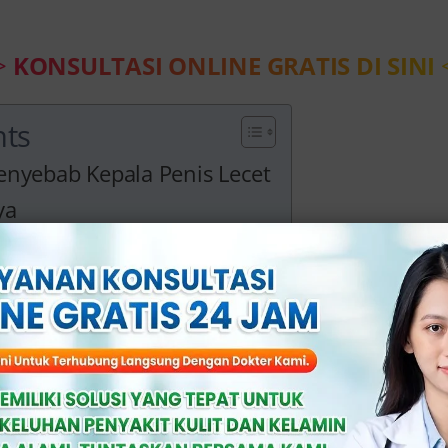
>
KONSULTASI ONLINE GRATIS DI SINI
nts
enyebab Kepala Penis Lecet
ya
 di Klinik Apollo
gatasi Penyebab K
cet