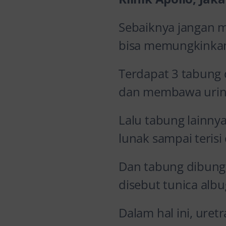
Sebaiknya jangan m
bisa memungkinkan t
Terdapat 3 tabung d
dan membawa urine 
Lalu tabung lainny
lunak sampai terisi
Dan tabung dibungk
disebut tunica albu
Dalam hal ini, uret