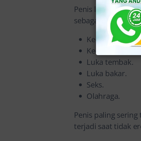
Penis lebih jarang 
sebagai akibat dari:
Kecelakaan ken
Kecelakaan mesi
Luka tembak.
Luka bakar.
Seks.
Olahraga.
Penis paling sering
terjadi saat tidak er