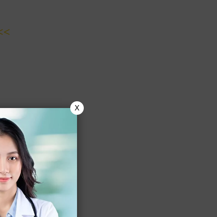
<<
X
epala