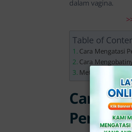
dalam vagina.
>
Table of Conte
Cara Mengatasi P
Cara Mengobatin
Metode Pengobatan
Cara Men
Penis Le