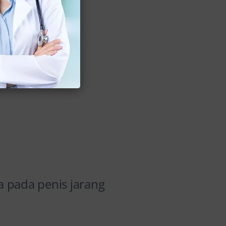
 bisa terluka
a pada penis jarang