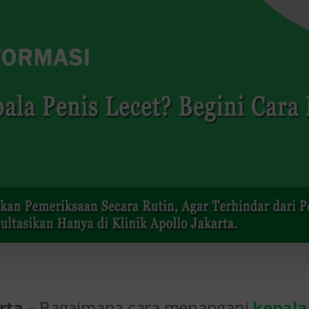
arta
– Bagaimana cara menangani
kepala 