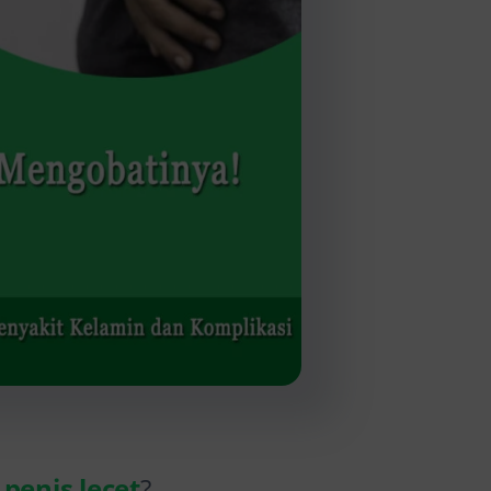
penis lecet
?