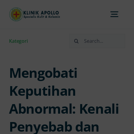
Skip
to
Togg
content
Navi
Search
Home
Kategori
for:
Tentang Kami
Mengobati
Layanan
Keputihan
Abnormal: Kenali
FAQs
Penyebab dan
Artikel