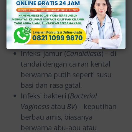
Ada berbagai faktor yang bisa
menyebabkan keputihan abnormal
(tidak normal), di antaranya:
Infeksi jamur (
Candidiasis
) – di
tandai dengan cairan kental
berwarna putih seperti susu
basi dan rasa gatal.
Infeksi bakteri (
Bacterial
Vaginosis
atau
BV
) – keputihan
berbau amis, biasanya
berwarna abu-abu atau