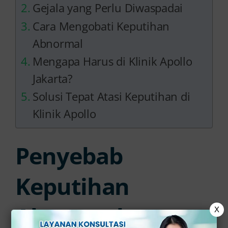
Gejala yang Perlu Diwaspadai
Cara Mengobati Keputihan
Abnormal
Mengapa Harus di Klinik Apollo
Jakarta?
Solusi Tepat Atasi Keputihan di
Klinik Apollo
Penyebab
Keputihan
Abnormal
X