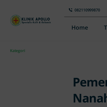
Skip
082110999870
to
content
Home
Kategori
Pemer
Nanah 