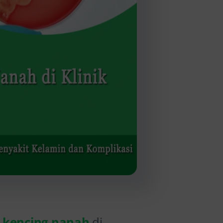
 kencing nanah
di