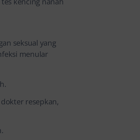
i tes kencing nanah
ngan seksual yang
nfeksi menular
h.
dokter resepkan,
.