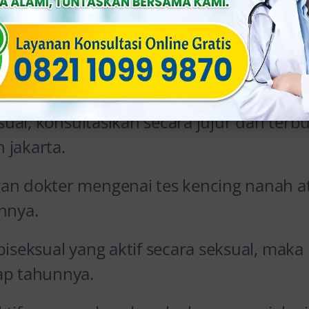
saan Kencing Nana
okter Spesialis
eksual, konsultasikan secara jujur dan ter
n jakarta.
an dokter mengenai tes kencing nanah a
nnya.
biseksual yang aktif secara seksual, maka
ap tahunnya.