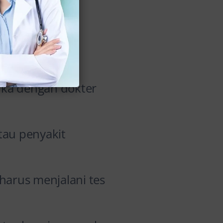
h
buka dengan dokter
tau penyakit
 harus menjalani tes