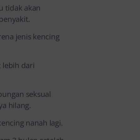
u tidak akan
enyakit.
ena jenis kencing
lebih dari
bungan seksual
a hilang.
encing nanah lagi.