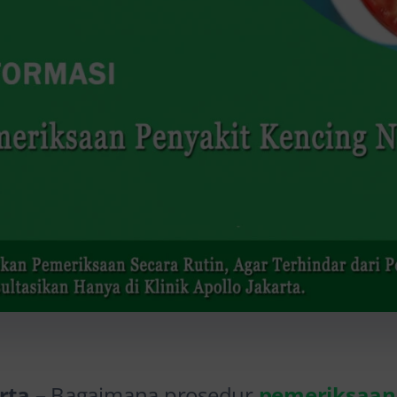
arta
– Bagaimana prosedur
pemeriksaan