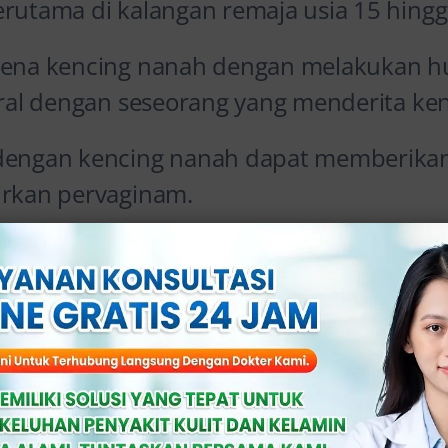
erutama di kalangan remaja usia 15 hingg
rkena kencing nanah dengan melakukan 
 oral dengan seseorang yang menderita ke
 dengan kencing nanah dapat memberikan
irkan pervaginam.
>
KONSULTASI ONLINE GRATIS DI SINI
nts
ing Nanah Dengan Dokter Spesialis
nsultasi di Klinik Apollo