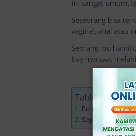
Ini sangat umum, t
Seseorang bisa te
vaginal, anal atau
Seorang ibu hamil
bayinya saat melah
>
Table of Conte
Pemeriksaan Kenc
Segera Lakukan Ko