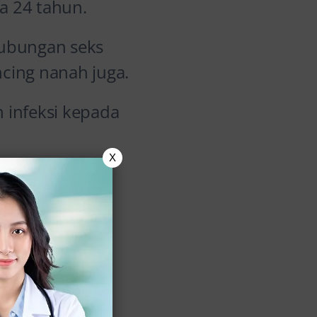
a 24 tahun.
hubungan seks
ncing nanah juga.
 infeksi kepada
X
<<