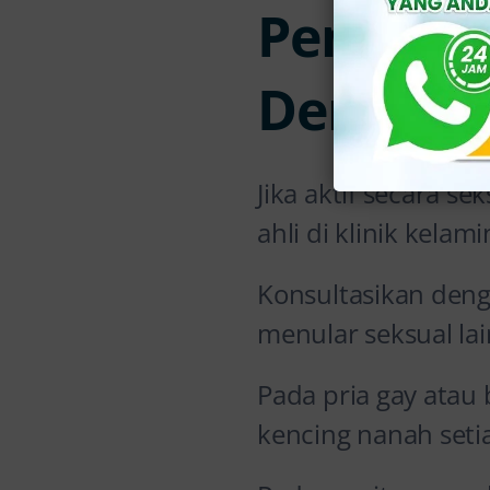
Pemerik
Dengan D
Jika aktif secara s
ahli di klinik kelami
Konsultasikan deng
menular seksual lai
Pada pria gay atau 
kencing nanah seti