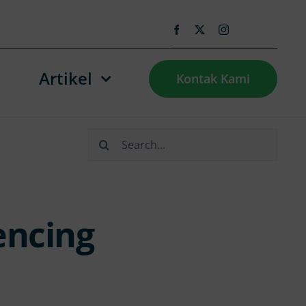
Artikel
Kontak Kami
Search
for:
encing