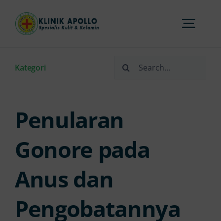
Skip
to
Togg
content
Navi
Search
Home
Kategori
for:
Tentang Kami
Penularan
Layanan
Gonore pada
Anus dan
FAQs
Pengobatannya
Artikel