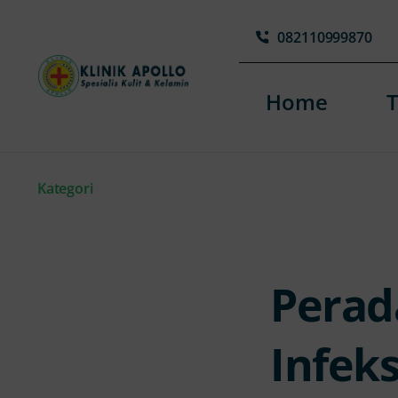
Skip
082110999870
to
content
Home
Kategori
Perad
Infek