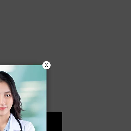
X
angan