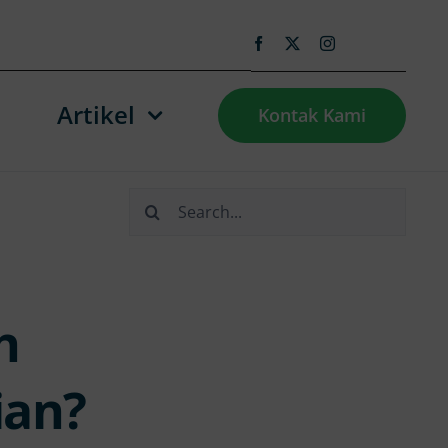
Artikel
Kontak Kami
Search
for:
h
ian?