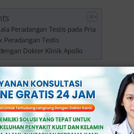
nts
ala Peradangan Testis pada Pria
 Peradangan Testis
 dengan Dokter Klinik Apollo
 dan Gejala Perad
da Pria