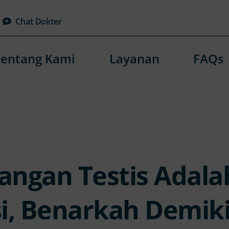
Chat Dokter
Tentang Kami
Layanan
FAQs
angan Testis Adala
si, Benarkah Demik