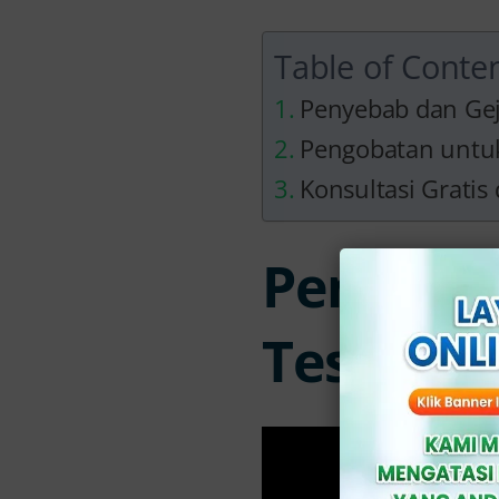
Table of Conte
Penyebab dan Gej
Pengobatan untuk
Konsultasi Gratis
Penyebab
Testis pa