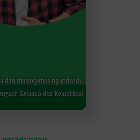
,
peradangan