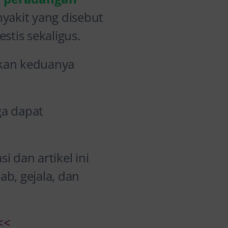
nyakit yang disebut
stis sekaligus.
hkan keduanya
ga dapat
i dan artikel ini
b, gejala, dan
<<