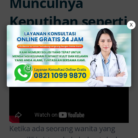
Munculnya
Keputihan seperti
X
Keju Hancur?
Ketika ada seorang wanita yang