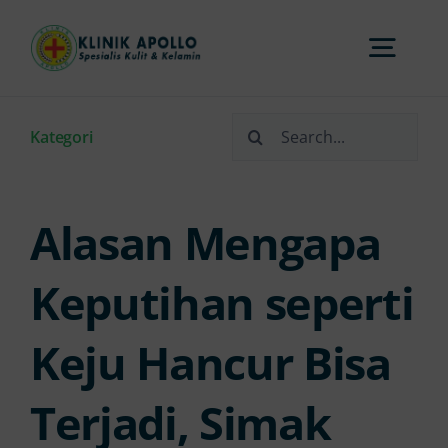
Skip
to
Togg
content
Navi
Search
Home
Kategori
for:
Tentang Kami
Alasan Mengapa
Layanan
Keputihan seperti
Keju Hancur Bisa
FAQs
Terjadi, Simak
Artikel