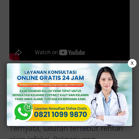
X
Salah satu organ yang dimiliki
manusia, saluran kemih, berfungsi
sebagai penyimpan sekaligus
pengelola air seni sebelum
dikeluarkan oleh tubuh.
Ternyata, saluran tersebut rentan