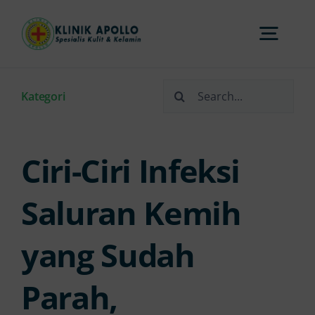
Skip
to
Togg
content
Navi
Search
Home
Kategori
for:
Tentang Kami
Ciri-Ciri Infeksi
Layanan
Saluran Kemih
yang Sudah
FAQs
Parah,
Artikel