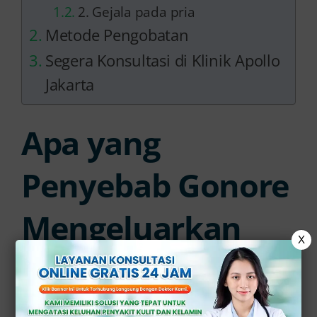
2. Gejala pada pria
Metode Pengobatan
Segera Konsultasi di Klinik Apollo
Jakarta
Apa yang
Penyebab Gonore
Mengeluarkan
X
Darah