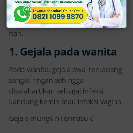
Masa inkubasi atau waktu dari
paparan bakteri hingga gejala
berkembang biasanya 2 hingga 5
hari.
1. Gejala pada wanita
Pada wanita, gejala awal terkadang
sangat ringan sehingga
disalahartikan sebagai infeksi
kandung kemih atau infeksi vagina.
Gejala mungkin termasuk: