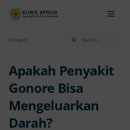
Skip
to
Togg
content
Navi
Search
Home
Kategori
for:
Tentang Kami
Apakah Penyakit
Layanan
Gonore Bisa
Mengeluarkan
FAQs
Darah?
Artikel