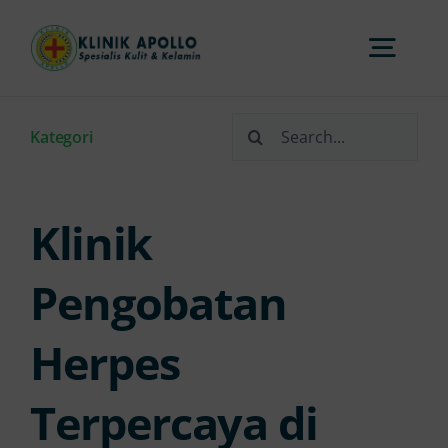
Skip
to
Togg
content
Navi
Search
Home
Kategori
for:
Tentang Kami
Klinik
Layanan
Pengobatan
Herpes
FAQs
Terpercaya di
Artikel