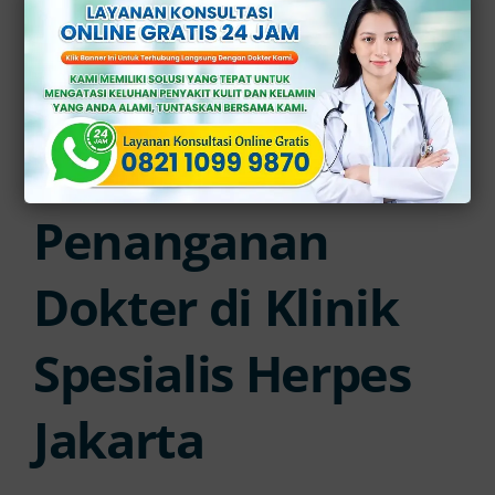
Spesialis Herpes Jakarta
Cara Mengobati Herpes
Konsultasikan dengan Dokter di
Klinik Apollo
Penanganan
Dokter di Klinik
Spesialis Herpes
Jakarta