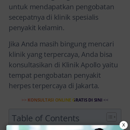
untuk mendapatkan pengobatan
secepatnya di klinik spesialis
penyakit kelamin.
Jika Anda masih bingung mencari
klinik yang terpercaya, Anda bisa
konsultasikan di Klinik Apollo yaitu
tempat pengobatan penyakit
herpes terpercaya di Jakarta.
>>
KONSULTASI ONLINE GRATIS DI SINI
<<
Table of Contents
X
Penanganan Dokter di Klinik