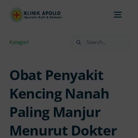
Skip
to
Togg
content
Navi
Search
Home
Kategori
for:
Tentang Kami
Obat Penyakit
Layanan
Kencing Nanah
Paling Manjur
FAQs
Menurut Dokter
Artikel