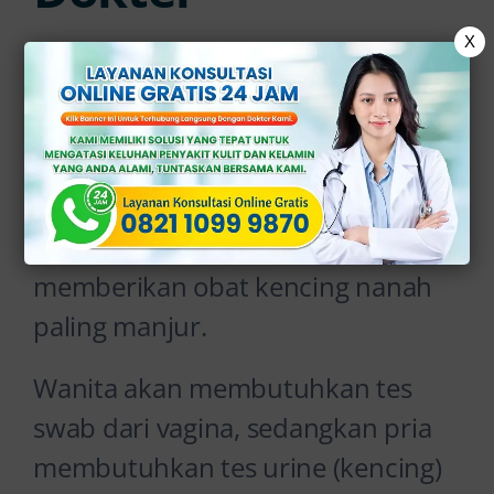
X
Cara terbaik untuk mengetahui
apakah Anda menderita kencing
nanah adalah dengan melakukan
pemeriksaan kesehatan seksual.
Dengan begitu, dokter dapat
memberikan obat kencing nanah
paling manjur.
Wanita akan membutuhkan tes
swab dari vagina, sedangkan pria
membutuhkan tes urine (kencing)