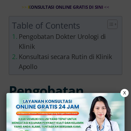
>>
KONSULTASI ONLINE GRATIS DI SINI
<<
Table of Contents
Pengobatan Dokter Urologi di
Klinik
Konsultasi secara Rutin di Klinik
Apollo
Pengobatan
X
Dokter Urologi di
Klinik