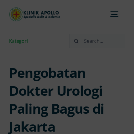
Skip
to
Togg
content
Navi
Search
Home
Kategori
for:
Tentang Kami
Pengobatan
Layanan
Dokter Urologi
Paling Bagus di
FAQs
Jakarta
Artikel