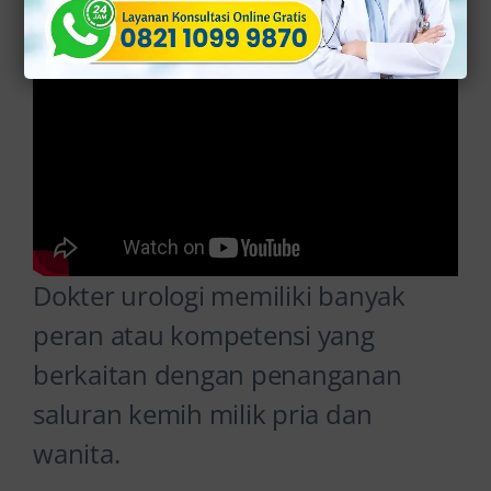
Dokter urologi memiliki banyak
peran atau kompetensi yang
berkaitan dengan penanganan
saluran kemih milik pria dan
wanita.