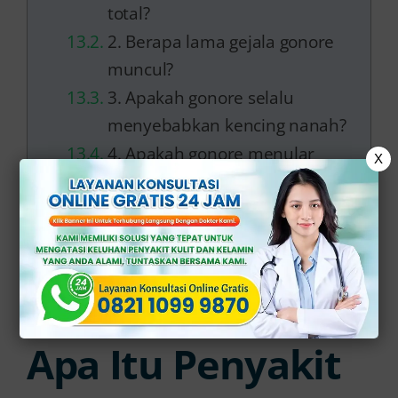
total?
2. Berapa lama gejala gonore
muncul?
3. Apakah gonore selalu
menyebabkan kencing nanah?
4. Apakah gonore menular
X
melalui ciuman?
5. Apakah gonore bisa
kambuh?
6. Apakah gonore
menyebabkan mandul?
Apa Itu Penyakit