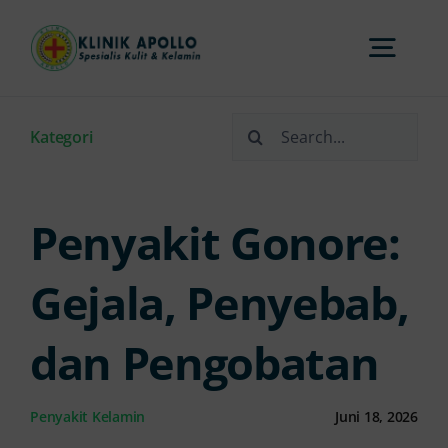
Skip
to
Togg
content
Navi
Search
Home
Kategori
for:
Tentang Kami
Penyakit Gonore:
Layanan
Gejala, Penyebab,
dan Pengobatan
FAQs
Penyakit Kelamin
Juni 18, 2026
Artikel