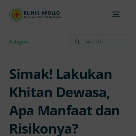
Skip
to
Togg
content
Navi
Search
Home
Kategori
for:
Tentang Kami
Simak! Lakukan
Layanan
Khitan Dewasa,
Apa Manfaat dan
FAQs
Risikonya?
Artikel