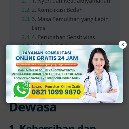
1. Nyeri dan Ketidaknyamanan
2. Komplikasi Bedah
3. Masa Pemulihan yang Lebih
Lama
4. Perubahan Sensitivitas
X
4. Masalah Psikologis
Layanan Khitan Dewasa di Klinik
Apollo
Manfaat Khitan
Dewasa
1. Kebersihan dan