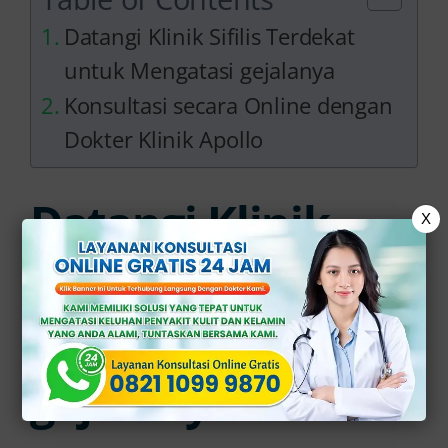
Datangi Klinik Sifilis Terdekat
untuk Mengatasi gejalanya
Konsultasi secara Online dengan
Dokter Klinik Apollo
Datangi Klinik
X
Sifilis Terdekat
untuk Mengatasi
gejalanya