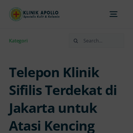
Skip
to
Togg
content
Navi
Search
Home
Kategori
for:
Tentang Kami
Telepon Klinik
Layanan
Sifilis Terdekat di
Jakarta untuk
FAQs
Atasi Kencing
Artikel