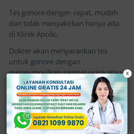
Tes gonore dengan cepat, mudah
dan tidak menyakitkan hanya ada
di Klinik Apollo.
Dokter akan menyarankan tes
untuk gonore dengan
mengumpulkan sampel urine atau
X
tes usap tenggorokan atau rektum.
Gonore adalah penyebab
infertilitas (kemandulan), terutama
karena sebagian besar wanita yang
terinfeksi tidak menunjukkan