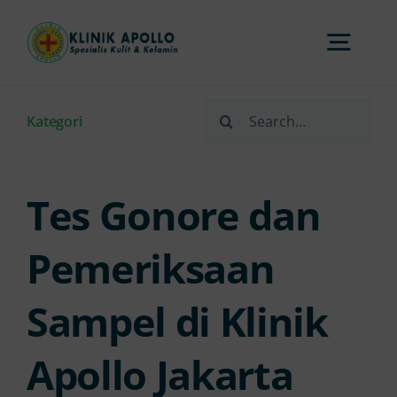
Skip
to
Togg
content
Navi
Search
Home
Kategori
for:
Tentang Kami
Tes Gonore dan
Layanan
Pemeriksaan
Sampel di Klinik
FAQs
Apollo Jakarta
Artikel